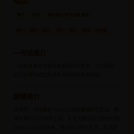
国产
2023
奇幻动作,神话改编,喜剧
国产
电影
奇幻
动作
神话
喜剧
全明星
一句话简介
八仙在渡海途中意外穿越到现代都市，为了回去，
他们必须完成社畜日常并找回丢失的法器。
剧情简介
铁拐李、汉钟离等八仙在过海时遭遇时空乱流，集
体坠落到2023年的上海。失去大部分法力的他们被
当成Cosplay爱好者，被迫融入现代生活。吕洞宾