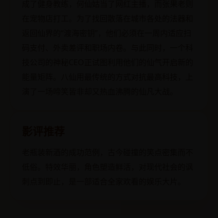
成了健身教练，何仙姑当了网红主播，而张果老则
在宠物店打工。为了找回散落在城市各处的法器和
返回仙界的“渡海密钥”，他们必须在一周内适应扫
码支付、外卖差评和职场内卷。与此同时，一个科
技公司的神秘CEO正试图利用他们的仙气开启新的
能量矩阵。八仙用最传统的方式对抗最高科技，上
演了一场啼笑皆非却又热血沸腾的仙凡大战。
影评推荐
老瓶装新酒的成功范例，古今碰撞的笑点密集而不
低俗。特效华丽，角色塑造鲜活，对现代社会的讽
刺点到即止，是一部适合全家欢看的娱乐大片。