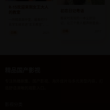
R-15欢迎来到女王大人
初恋日记粤语
的教室
搬家时发现的一本尘封日
一所精英高中里，最差的15
记，让三个男人都声称是自
名学生被关进“女王教室”，每
己写了它。
天淘汰一人，直到剩下一个
日韩
2017
日韩
2021
“配得上我的人”。
精品国产影视
专注热播剧集、国产影视、海外佳片与多元类型内容，打
造舒适清晰的观影入口。
影视分类