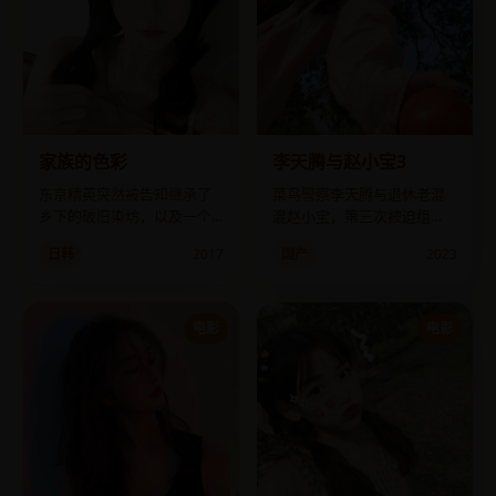
家族的色彩
李天腾与赵小宝3
东京精英突然被告知继承了
菜鸟警察李天腾与退休老混
乡下的破旧染坊，以及一个
混赵小宝，第三次被迫组
从未谋面的自闭症弟弟。
队，这次要端掉一个跨境假
日韩
2017
国产
2023
币窝点。
电影
电影