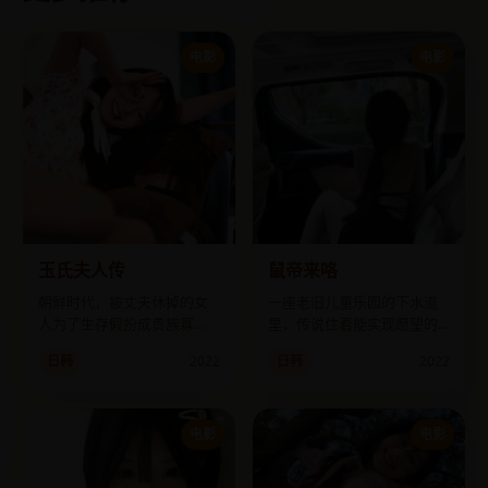
电影
电影
玉氏夫人传
鼠帝来咯
朝鲜时代，被丈夫休掉的女
一座老旧儿童乐园的下水道
人为了生存假扮成贵族寡
里，传说住着能实现愿望的
妇，却陷入了宫廷夺嫡的滔
“鼠帝”，但每一位实现愿望的
日韩
2022
日韩
2022
天阴谋。
人都变成了鼠群的一部分。
电影
电影