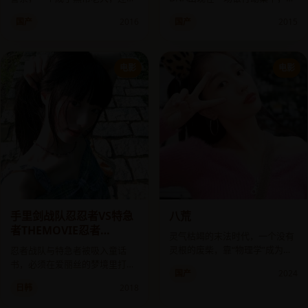
一个成了他俩的线人。
份是个孕妇。
国产
2016
国产
2015
电影
电影
手里剑战队忍忍者VS特急
八荒
者THEMOVIE忍者
灵气枯竭的末法时代，一个没有
InWonderland
灵根的废柴，靠“物理学”成为了
忍者战队与特急者被吸入童话
天下第一。
书，必须在爱丽丝的梦境里打败
国产
2024
变成红心皇后的反派。
日韩
2018