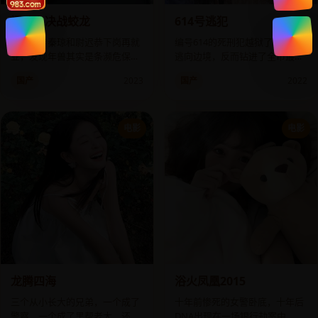
门神之决战蛟龙
614号逃犯
退休门神秦琼和尉迟恭下岗再就
编号614的死刑犯越狱了，他没
业，发现年兽其实是条濒危保护
逃向边境，反而钻进了全市最繁
动物。
忙的警察总局下水道。
国产
2023
国产
2022
电影
电影
龙腾四海
浴火凤凰2015
三个从小长大的兄弟，一个成了
十年前惨死的女警卧底，十年后
警察，一个成了黑帮老大，还有
DNA出现在一场银行劫案中，身