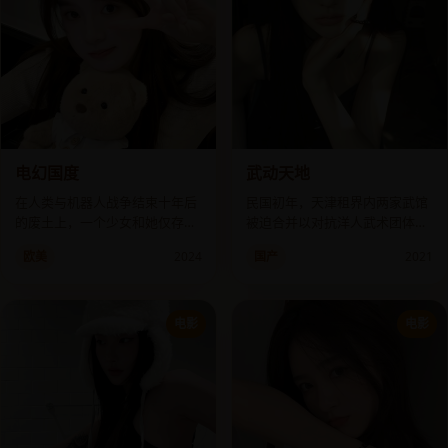
电幻国度
武动天地
在人类与机器人战争结束十年后
民国初年，天津租界内两家武馆
的废土上，一个少女和她仅存的
被迫合并以对抗洋人武术团体，
记忆卡伙伴，寻找传说中的“电幻
但两位馆主竟然是失散多年的兄
欧美
2024
国产
2021
国度”乐土。
弟。
电影
电影