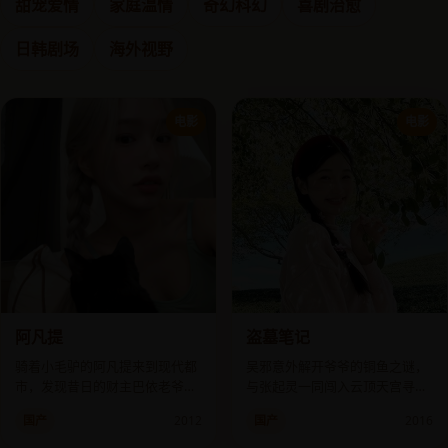
甜宠爱情
家庭温情
奇幻科幻
喜剧治愈
日韩剧场
海外视野
电影
电影
阿凡提
盗墓笔记
骑着小毛驴的阿凡提来到现代都
吴邪意外解开爷爷的铜鱼之谜，
市，发现昔日的财主巴依老爷变
与张起灵一同闯入云顶天宫寻找
成了无良地产商，要用高科技强
长生秘密。
国产
2012
国产
2016
拆村庄。