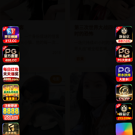
烽火怪客
第三次世界大战四十一小
时的恐怖
抗战末期，一个身份成谜的怪客
出现在烽火小镇，他的每一次行
一场只持续41小时的“第三次世
动都在改写战局。
界大战”被全程直播，人类差点灭
亚洲
2018
绝，原因却是一颗苹果。
欧美
2024
电影
电影