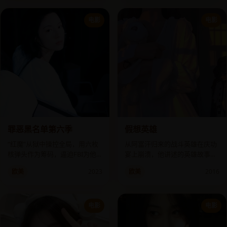
电影
电影
罪恶黑名单第六季
假想英雄
“红魔”从狱中操控全局，用六枚
从阿富汗归来的战斗英雄在庆功
核弹头作为筹码，逼迫FBI为他
宴上崩溃，他讲述的英雄故事与
追查自己的亲生父亲。
军方记录完全不符。
欧美
2023
欧美
2016
电影
电影