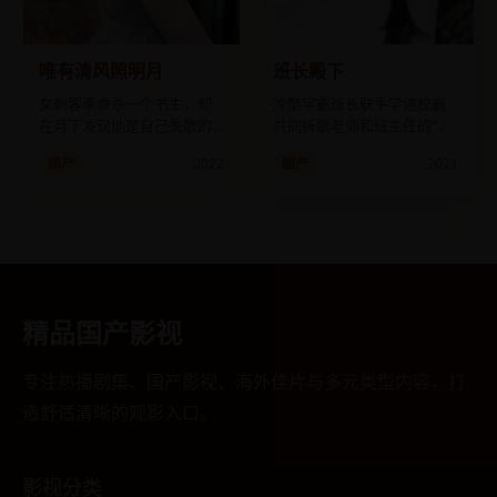
唯有清风照明月
班长殿下
女刺客奉命杀一个书生，却
冷酷学霸班长联手学渣校霸
在月下发现他是自己失散的
共同拆散老师和班主任的“黄
青梅竹马，剑入鞘，风吹
昏恋”。
国产
2022
国产
2021
过。
精品国产影视
专注热播剧集、国产影视、海外佳片与多元类型内容，打
造舒适清晰的观影入口。
影视分类