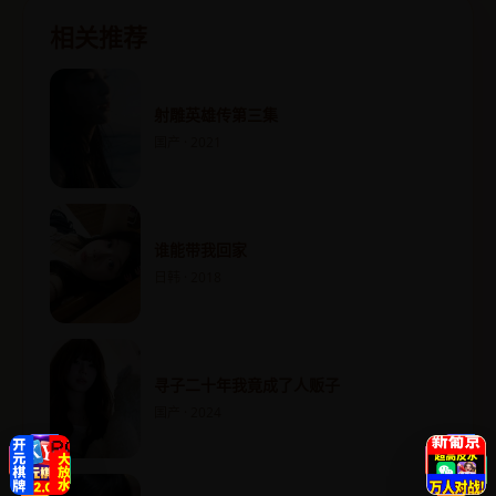
相关推荐
射雕英雄传第三集
国产 · 2021
谁能带我回家
日韩 · 2018
寻子二十年我竟成了人贩子
国产 · 2024