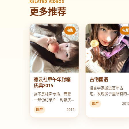
RELATED VIDEOS
更多推荐
电影
电
德云社甲午年封箱
古宅国语
庆典2015
语言学家搬进百年古
宅，发现房子里所有的
这不是相声专场，而是
文字都在慢慢变成一种
一部伪纪录片：封箱庆
国产
201
从未见过的死亡语言。
典后台，一个虚构的德
国产
2015
云社“内斗”故事。