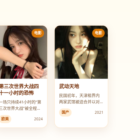
电影
电影
第三次世界大战四
武动天地
十一小时的恐怖
民国初年，天津租界内
两家武馆被迫合并以对
一场只持续41小时的“第
抗洋人武术团体，但两
三次世界大战”被全程直
国产
2021
位馆主竟然是失散多年
播，人类差点灭绝，原
欧美
2024
的兄弟。
因却是一颗苹果。