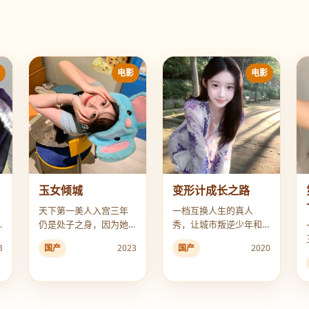
影
电影
电影
玉女倾城
变形计成长之路
天下第一美人入宫三年
一档互换人生的真人
仍是处子之身，因为她
秀，让城市叛逆少年和
每晚都会在皇帝睡着后
农村贫困少年互换了家
8
国产
2023
国产
2020
将真的君主换成替身。
庭，却引发了两场无法
挽回的悲剧。