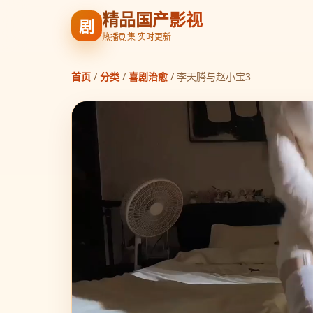
精品国产影视
剧
热播剧集 实时更新
首页
/
分类
/
喜剧治愈
/
李天腾与赵小宝3