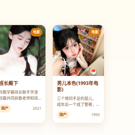
电影
电影
班长殿下
男儿本色(1993年电
影)
冷酷学霸班长联手学渣
校霸共同拆散老师和班
三个情同手足的孤儿，
主任的“黄昏恋”。
成年后一个成了警察，
国产
2021
一个成了悍匪，一个游
国产
1993
走黑白之间，上演宿命
的对决。