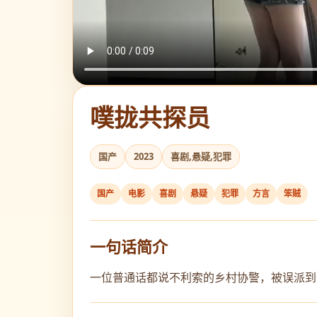
噗拢共探员
国产
2023
喜剧,悬疑,犯罪
国产
电影
喜剧
悬疑
犯罪
方言
笨贼
一句话简介
一位普通话都说不利索的乡村协警，被误派到