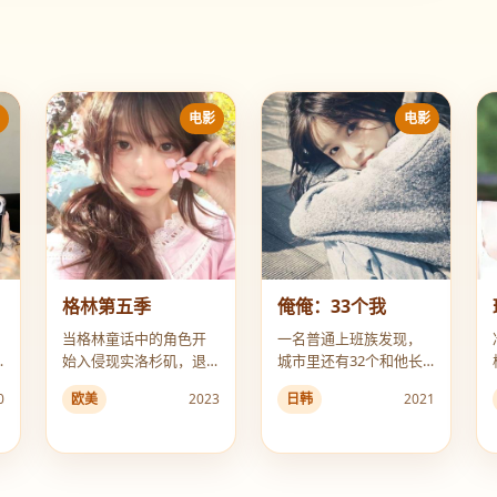
影
电影
电影
格林第五季
俺俺：33个我
当格林童话中的角色开
一名普通上班族发现，
始入侵现实洛杉矶，退
城市里还有32个和他长
休警探不得不重拾猎人
得一模一样的人，而且
0
欧美
2023
日韩
2021
之刃。
正在互相残杀。