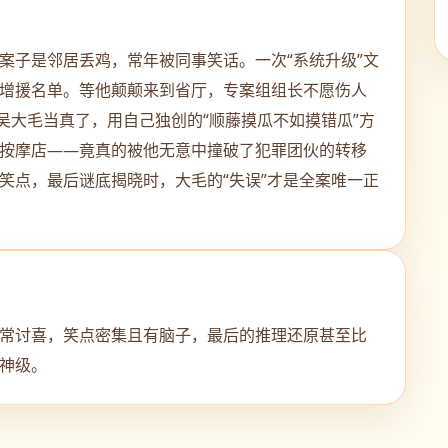
案子是邻居丢鸡，常年被同事笑话。一次“系统升级”文
增援名单。等他颠颠来到省厅，专案组组长不愿伤人
吴大毛当真了，用自己独创的“顺藤摸瓜不如摸错瓜”方
按摩店——竟真的被他无意中撞破了犯罪团伙的转移
笑点，最后谜底揭晓时，大毛的“失误”才是全案唯一正
常讨喜，笑点密集且有脑子，最后的推理还原甚至比
神级。