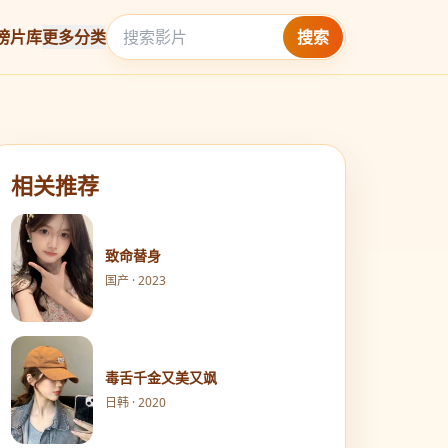
榜
片库
更多分类
搜索
相关推荐
致命替身
国产 · 2023
毒舌千金又美又飒
日韩 · 2020