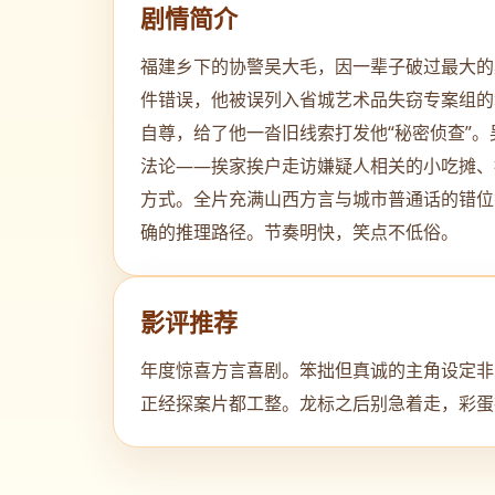
剧情简介
福建乡下的协警吴大毛，因一辈子破过最大的
件错误，他被误列入省城艺术品失窃专案组的
自尊，给了他一沓旧线索打发他“秘密侦查”。
法论——挨家挨户走访嫌疑人相关的小吃摊、
方式。全片充满山西方言与城市普通话的错位
确的推理路径。节奏明快，笑点不低俗。
影评推荐
年度惊喜方言喜剧。笨拙但真诚的主角设定非
正经探案片都工整。龙标之后别急着走，彩蛋