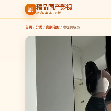
精品国产影视
剧
热播剧集 实时更新
首页
/
分类
/
喜剧治愈
/
噗拢共探员