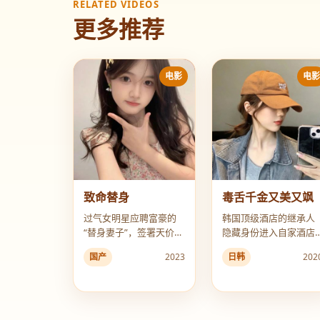
RELATED VIDEOS
更多推荐
电影
电
致命替身
毒舌千金又美又飒
过气女明星应聘富豪的
韩国顶级酒店的继承人
“替身妻子”，签署天价协
隐藏身份进入自家酒店
议后，才发现自己正在
做前台，用嘴炮治服了
国产
2023
日韩
202
被整容成已死之人的样
所有刁蛮客人，却意外
子。
被同为新人的男实习生
看穿。