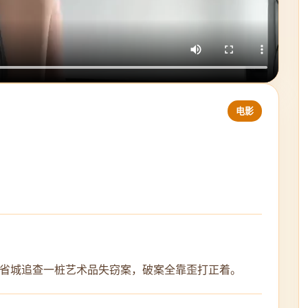
电影
省城追查一桩艺术品失窃案，破案全靠歪打正着。