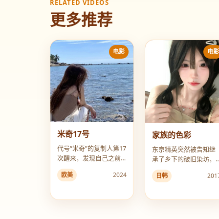
RELATED VIDEOS
更多推荐
电影
电
米奇17号
家族的色彩
代号“米奇”的复制人第17
东京精英突然被告知继
次醒来，发现自己之前
承了乡下的破旧染坊，
的16个“自己”的尸体都被
以及一个从未谋面的自
欧美
2024
日韩
201
做成了家具。
闭症弟弟。