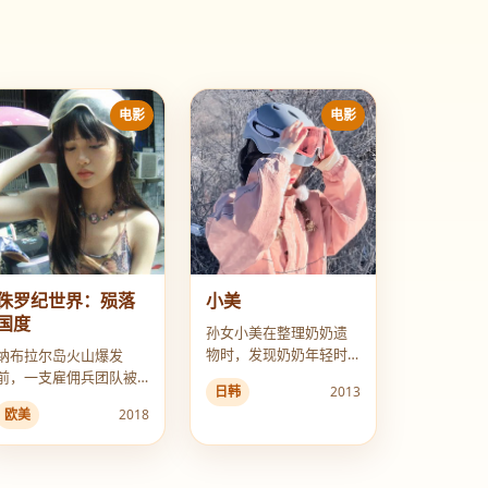
电影
电影
侏罗纪世界：殒落
小美
国度
孙女小美在整理奶奶遗
物时，发现奶奶年轻时
纳布拉尔岛火山爆发
曾将自己女儿送去孤儿
前，一支雇佣兵团队被
日韩
2013
院，从此三代女性的秘
派去岛上拯救恐龙，却
欧美
2018
密被逐一揭开。
发现有人利用它们制造
生化武器。