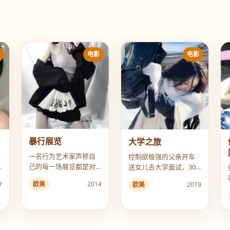
影
电影
电影
暴行展览
大学之旅
一名行为艺术家声称自
控制欲极强的父亲开车
己的每一场展览都是对
送女儿去大学面试，300
某次真实罪案的“复刻表
公里路上毁了她的三场
欧美
2014
7
欧美
2019
演”，直到警方发现他从
面试和一辆车。
未离开过犯罪现场。