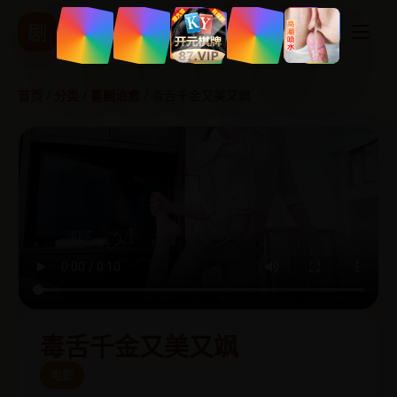
精品国产影视
剧
热播剧集 实时更新
首页
/
分类
/
喜剧治愈
/
毒舌千金又美又飒
毒舌千金又美又飒
电影