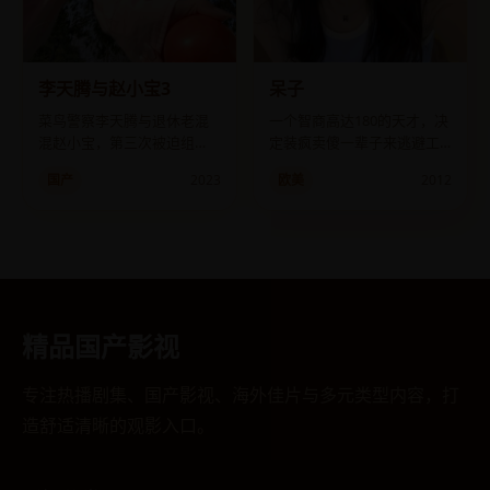
李天腾与赵小宝3
呆子
菜鸟警察李天腾与退休老混
一个智商高达180的天才，决
混赵小宝，第三次被迫组
定装疯卖傻一辈子来逃避工
队，这次要端掉一个跨境假
作。
国产
2023
欧美
2012
币窝点。
精品国产影视
专注热播剧集、国产影视、海外佳片与多元类型内容，打
造舒适清晰的观影入口。