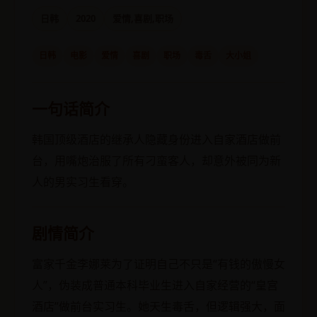
日韩
2020
爱情,喜剧,职场
日韩
电影
爱情
喜剧
职场
毒舌
大小姐
一句话简介
韩国顶级酒店的继承人隐藏身份进入自家酒店做前
台，用嘴炮治服了所有刁蛮客人，却意外被同为新
人的男实习生看穿。
剧情简介
富家千金李娜莱为了证明自己不只是“有钱的傲慢女
人”，伪装成普通本科毕业生进入自家经营的“皇宫
酒店”做前台实习生。她天生毒舌，但逻辑强大，面