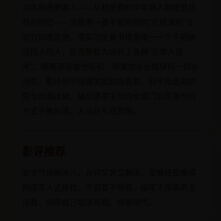
对各种奇葩客人——从赖房费的中年商人到故意找
茬的网红——总能用一番不留把柄的“礼貌讽刺”让
对方知难而退。男实习生姜书俊是唯一一个不把她
当怪人的人，反而默默为她补上各种“正常人话
术”。娜莱逐渐被他吸引，却害怕身份揭穿后一切会
消失。影片前半段爆笑如职场喜剧，后半段走向信
任与自我接纳，最后娜莱主动向全部门公开身份的
方式干脆利落，人设从头稳到尾。
影评推荐
女主气场两米八，台词又爽又解压。爱情线是难得
的成年人式推拉，不弱智不矫情。结尾不是靠男主
拯救，而是自己坦荡亮相，非常帅气。