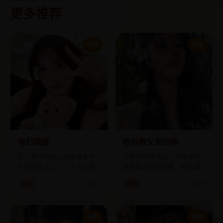
更多推荐
电影
电影
电幻国度
哈林教父第四季
在人类与机器人战争结束十
70年代的哈林区，黑帮老大
年后的废土上，一个少女和
转身成为民权领袖，却在巅
她仅存的记忆卡伙伴，寻找
峰时刻发现FBI的内鬼就是自
欧美
2024
欧美
2025
传说中的“电幻国度”乐土。
己养子。
电影
电影