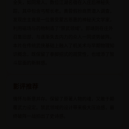
全失，如同常人。数位江湖名宿在入庄后神秘失
踪，其中包含丐帮长老。黄蓉假扮商贾潜入调查，
发现庄主竟是一位曾受蒙古恩惠的神秘天文学家，
利用磁场与药物制造了“禁武领域”。郭靖则在庄外
召集旧部，与逐渐失去内力的众人一同逆势破阵。
本片在传统武侠基础上融入了机关术与早期物理知
识概念，既保留了拳脚招式的观赏性，也增添了智
斗层面的新鲜感。
影评推荐
情怀与新意并存。保留了原著人物的魂，又敢于颠
覆武力设定。禁武领域的设计带来极大压迫感，最
终破阵一战拍出了史诗感。