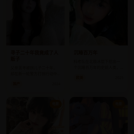
寻子二十年我竟成了人
沉睡百万年
贩子
科考队在北极冰层下挖出一
个沉睡百万年的史前人类，
父亲苦寻被拐儿子二十年，
他醒来后开口说：“快关掉太
却在新一轮警方打拐行动中
欧美
2025
阳。”
亲手将儿子送进了监狱。
国产
2024
电影
电影