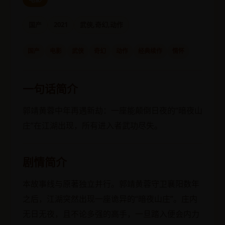
国产
2021
武侠,奇幻,动作
国产
电影
武侠
奇幻
动作
经典续作
情怀
一句话简介
郭靖黄蓉中年再遇新劫：一座能颠倒日夜的“暗夜山
庄”在江湖出现，所有进入者武功尽失。
剧情简介
本故事线与原著独立并行。郭靖黄蓉守卫襄阳数年
之后，江湖突然出现一座诡异的“暗夜山庄”。庄内
无日无夜，且不论多强的高手，一旦踏入便会内力