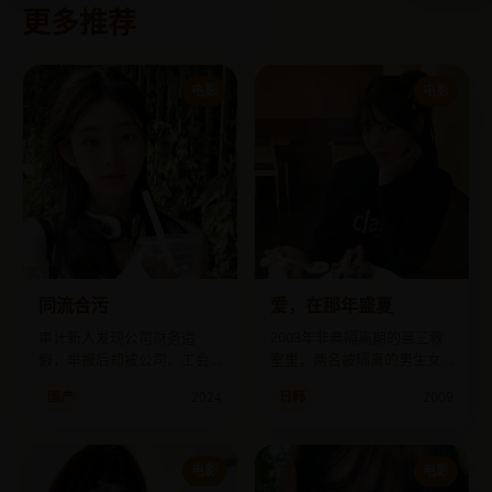
更多推荐
电影
电影
同流合污
爱，在那年盛夏
审计新人发现公司财务造
2003年非典隔离期的高三教
假，举报后却被公司、工会
室里，两名被隔离的男生女
和受害方联手送入精神病
生通过手机短信，聊出了一
国产
2024
日韩
2009
院。
场从未见面的初恋。
电影
电影