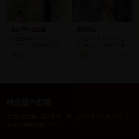
曼斯菲尔德庄园
假想英雄
搬进庄园的新主人发现，房
从阿富汗归来的战斗英雄在
子里每个角落都刻着前任女
庆功宴上崩溃，他讲述的英
主人的遗言。
雄故事与军方记录完全不
欧美
2010
欧美
2016
符。
精品国产影视
专注热播剧集、国产影视、海外佳片与多元类型内容，打
造舒适清晰的观影入口。