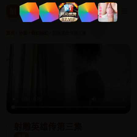
精品国产影视
剧
热播剧集 实时更新
首页
/
分类
/
奇幻科幻
/
射雕英雄传第三集
射雕英雄传第三集
电影