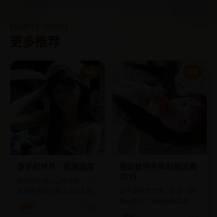
RELATED VIDEOS
更多推荐
电影
电影
侏罗纪世界：殒落国度
德云社甲午年封箱庆典
2015
纳布拉尔岛火山爆发前，一
支雇佣兵团队被派去岛上拯
这不是相声专场，而是一部
救恐龙，却发现有人利用它
伪纪录片：封箱庆典后台，
欧美
2018
们制造生化武器。
一个虚构的德云社“内斗”故