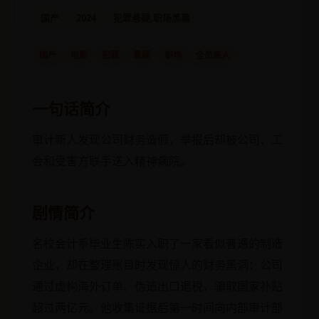
国产
2024
犯罪悬疑,职场黑幕
国产
电影
犯罪
悬疑
职场
全员恶人
一句话简介
审计新人发现公司财务造假，举报后却被公司、工
会和受害方联手送入精神病院。
剧情简介
名校会计系毕业生陈实入职了一家看似普通的制造
企业，却在整理账目时发现惊人的财务黑洞：公司
通过虚构海外订单、伪造出口退税，骗取国家补贴
超过两亿元。他收集证据后第一时间向内部审计部