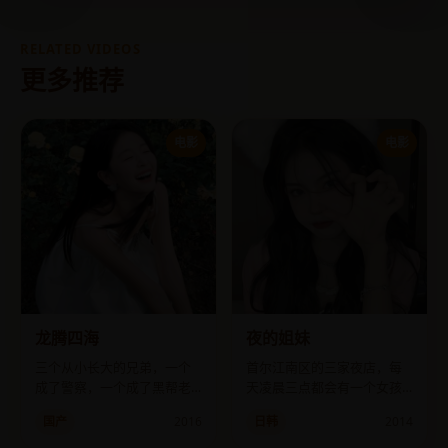
RELATED VIDEOS
更多推荐
电影
电影
龙腾四海
夜的姐妹
三个从小长大的兄弟，一个
首尔江南区的三家夜店，每
成了警察，一个成了黑帮老
天凌晨三点都会有一个女孩
大，还有一个成了他俩的线
失踪，而她们都认识一个叫
国产
2016
日韩
2014
人。
“姐姐”的人。