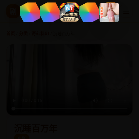
精品国产影视
剧
热播剧集 实时更新
首页
/
分类
/
奇幻科幻
/
沉睡百万年
沉睡百万年
电影