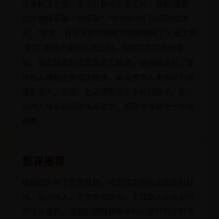
学家解冻他后，这个外貌与人类无异、自称“盖亚”
的生物醒来第一句话是：“快关掉你们头顶的假太
阳。”原来，百万年前的高级文明曾制造了人造太阳
“索尔”来替代垂死的真太阳，但索尔失控开始膨
胀。盖亚就是制造索尔的工程师，他自愿冰封，等
待后人唤醒他来修正错误，却没想到人类误以为他
是史前人。现在，他必须用百万年前的技术，在三
天内入侵全球网络关闭索尔，否则地球将先一步被
烤焦。
影评推荐
硬科幻外壳下的神反转，将史前文明与太阳危机挂
钩，脑洞惊人。视觉奇观炸裂，尤其是太阳表面特
写令人震撼。结局的牺牲精神将科幻提升到了哲学