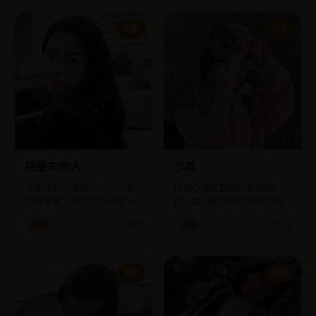
电影
电影
搭便车的人
小美
货车司机深夜载了一个沉默
孙女小美在整理奶奶遗物
的搭车客，却发现每停靠一
时，发现奶奶年轻时曾将自
个休息站，就有一具与他聊
己女儿送去孤儿院，从此三
欧美
2007
日韩
2013
天记录相关的尸体。
代女性的秘密被逐一揭开。
电影
电影