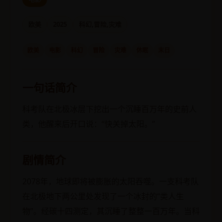
欧美
2025
科幻,冒险,灾难
欧美
电影
科幻
冒险
灾难
休眠
末日
一句话简介
科考队在北极冰层下挖出一个沉睡百万年的史前人
类，他醒来后开口说：“快关掉太阳。”
剧情简介
2078年，地球即将被膨胀的太阳吞噬。一支科考队
在北极地下两公里处发现了一个冰封的“类人生
物”。经碳十四测定，其沉睡了整整一百万年。当科