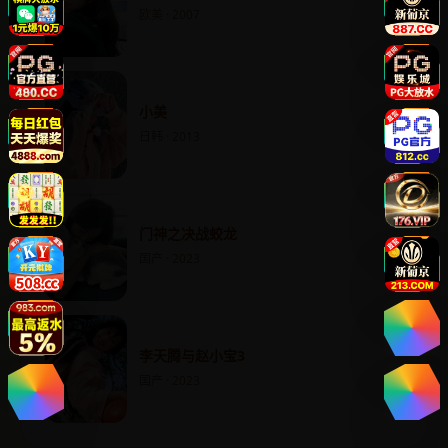
欧美 · 2007
小美
日韩 · 2013
门神之决战蛟龙
国产 · 2023
李天腾与赵小宝3
国产 · 2023