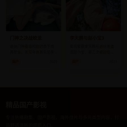
门神之决战蛟龙
李天腾与赵小宝3
退休门神秦琼和尉迟恭下岗
菜鸟警察李天腾与退休老混
再就业，发现年兽其实是条
混赵小宝，第三次被迫组
濒危保护动物。
队，这次要端掉一个跨境假
国产
2023
国产
2023
币窝点。
精品国产影视
专注热播剧集、国产影视、海外佳片与多元类型内容，打
造舒适清晰的观影入口。