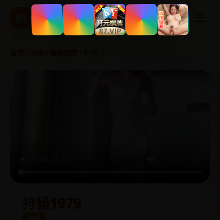
精品国产影视
剧
热播剧集 实时更新
首页
/
分类
/
海外视野
/
狩猎1979
狩猎1979
电影