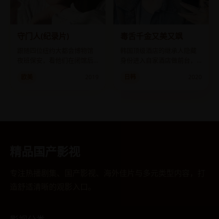
守门人(纪录片)
毒舌千金又美又飒
跟随四位纽约大都会博物馆
韩国顶级酒店的继承人隐藏
夜班保安，看他们在闭馆后
身份进入自家酒店做前台，
的六小时里守护人类文明的
用嘴炮治服了所有刁蛮客
欧美
2019
日韩
2020
秘密。
人，却意外被同为新人的男
实习生看穿。
精品国产影视
专注热播剧集、国产影视、海外佳片与多元类型内容，打
造舒适清晰的观影入口。