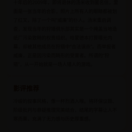
十年后的2009年，即将退休的汤米收到匿名信，里
面是一张当年的合影，照片上所有人的眼睛都被划
了红叉，除了一个叫“威廉”的仆人。汤米重启调
查，发现当年的狩猎俱乐部其实是一个掩盖当地造
纸厂污染致畸的权贵组织。哈蒙德本打算曝光内
幕，却被其他成员在狩猎中“合法误杀”。而举报者
威廉，正是因污染而畸形的受害者。所谓的“狩
猎”，从一开始就是一场人猎人的游戏。
影评推荐
冷峻的叙事风格，像一杯烈酒入喉。将环保议题、
阶级批判与悬疑推理完美结合，结尾的字幕让人不
寒而栗，充满了无力感与历史厚重感。