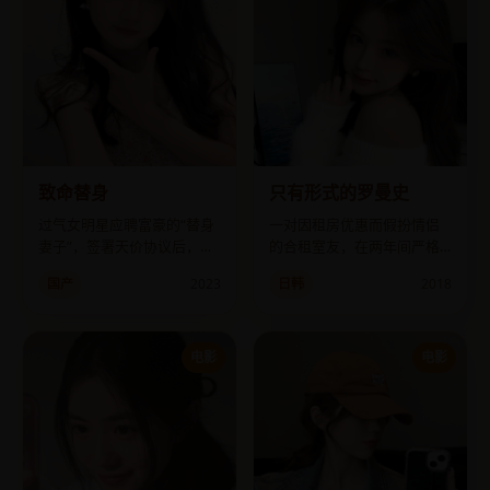
致命替身
只有形式的罗曼史
过气女明星应聘富豪的“替身
一对因租房优惠而假扮情侣
妻子”，签署天价协议后，才
的合租室友，在两年间严格
发现自己正在被整容成已死
执行“情侣日程表”，最后却分
国产
2023
日韩
2018
之人的样子。
不清真假。
电影
电影