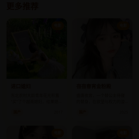
更多推荐
电影
电影
进口媳妇
亱亱春宵金粉殿
东北农村大龄青年花光积蓄
盛唐夜宫，一个替公主侍寝
“买”了个越南媳妇，结果媳妇
的替身，在欲望与权力的漩
比他还懂乡村振兴。
涡中，试图改写自己的命
国产
2017
国产
2025
运。
电影
电影