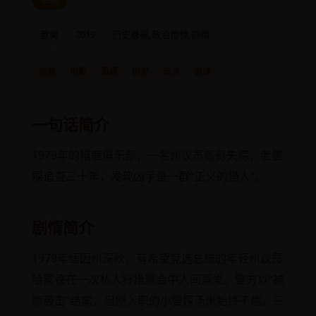
欧美
2019
历史悬疑,政治惊悚,剧情
欧美
电影
悬疑
历史
政治
惊悚
一句话简介
1979年的猎鹿俱乐部，一名州议员离奇失踪，老警
探追查三十年，发现凶手是一群“正义的猎人”。
剧情简介
1979年缅因州深秋，有希望竞选总统的年轻州议员
哈蒙德在一次私人狩猎聚会中人间蒸发。警方以“被
熊袭击”结案，但刚入职的小警探汤米始终不信。三