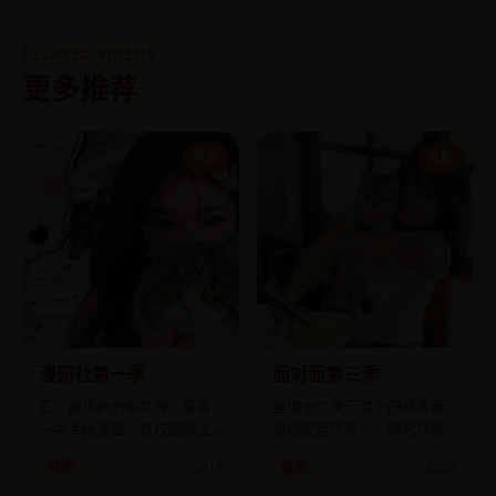
RELATED VIDEOS
更多推荐
电影
电影
漫研社第一季
面对面第三季
五个被排挤的御宅族，靠着
坐拥十亿美元资产的慈善家
一本手绘漫画，在校园祭上
被指控连环杀人，四名顶级
向全校发起“审美革命”。
审讯专家轮番上阵却全部败
日韩
2018
欧美
2022
北。