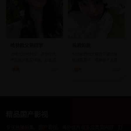
哈林教父第四季
思君如故
70年代的哈林区，黑帮老大
权倾朝野的女摄政王被迫嫁
转身成为民权领袖，却在巅
给敌国质子，新婚夜才发现
峰时刻发现FBI的内鬼就是自
他竟是自己前世的亡夫。
欧美
2025
国产
2022
己养子。
精品国产影视
专注热播剧集、国产影视、海外佳片与多元类型内容，打