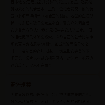
者体验“受害者最后几分钟”的沉浸式装置。起初被
赞为天才的共情艺术，直到一位记者发现，他的装
置中多项环境细节（如墙面的裂痕、地毯的血渍形
状）与多起未破旧案完全吻合。警方介入调查后，
安德鲁大方承认：“我只是把事实变成了艺术。”但
他拒绝提供具体破案线索，声称自己的艺术比法律
系统更有资格展示“真相”。正当舆论两极分化之
时，一名法官的女儿失踪，一切直指安德鲁的下一
场展览。影片以冷感的视觉风格、对艺术与犯罪边
界的质问，令人不寒而栗。
影评推荐
优雅又残忍的心理惊悚，如同被丝绒包裹的刀片。
对艺术剧情的拷问达到了类型片少见的思想深度，