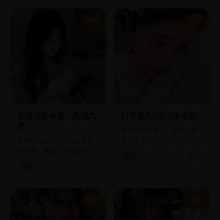
电影
电影
我是异能老婆，勇闯六
科学怪人(2015年电影)
零
现代版科学怪人：基因工程
天才复活了死去的女友，却
拥有读心术的现代女生穿回
发现复活的是她体内的双胞
1960年，嫁给了表面憨厚、
欧美
2015
胎寄生胎。
内心是特工的丈夫。
国产
2024
电影
电影