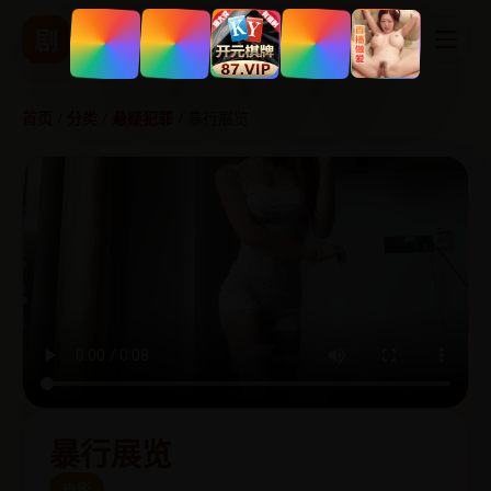
精品国产影视
剧
热播剧集 实时更新
首页
/
分类
/
悬疑犯罪
/
暴行展览
暴行展览
电影