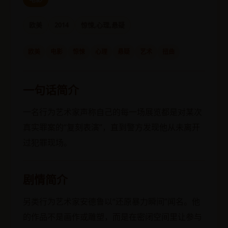
欧美
2014
惊悚,心理,悬疑
欧美
电影
惊悚
心理
悬疑
艺术
扭曲
一句话简介
一名行为艺术家声称自己的每一场展览都是对某次
真实罪案的“复刻表演”，直到警方发现他从未离开
过犯罪现场。
剧情简介
另类行为艺术家安德鲁以“还原暴力瞬间”闻名。他
的作品不是画作或雕塑，而是在密闭空间里让参与