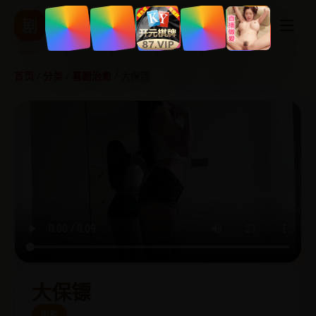
精品国产影视
剧
热播剧集 实时更新
首页
/
分类
/
喜剧治愈
/
大保镖
大保镖
电影