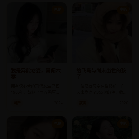
电影
电影
我是异能老婆，勇闯六
给飞鸟与尚未出世的孩
零
子
拥有读心术的现代女生穿回
一位癌症母亲在临终前，向
1960年，嫁给了表面憨厚、
未来发送了365封邮件，收件
内心是特工的丈夫。
人是她还没怀上的孩子。
国产
2024
欧美
2020
电影
电影