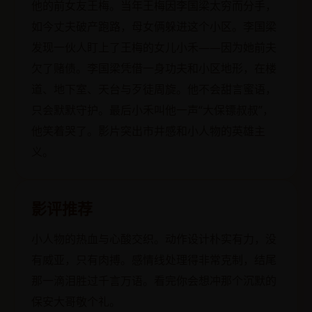
他的前女友王梅。当年王梅因李国梁太穷而分手，
如今丈夫破产跑路，母女俩躲进这个小区。李国梁
发现一伙人盯上了王梅的女儿小禾——因为她前夫
欠了赌债。李国梁凭借一身功夫和小区地形，在楼
道、地下室、天台与歹徒周旋。他不会甜言蜜语，
只会默默守护。最后小禾叫他一声“大保镖叔叔”，
他笑着哭了。影片突出市井感和小人物的英雄主
义。
影评推荐
小人物的热血与心酸交织。动作设计朴实有力，没
有威亚，只有肉搏。感情线处理得非常克制，结尾
那一滴泪胜过千言万语。看完你会想冲那个沉默的
保安大哥敬个礼。