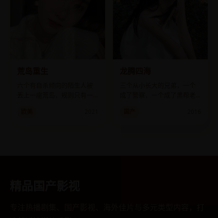
荒岛重生
龙腾四海
六个有自杀倾向的陌生人被
三个从小长大的兄弟，一个
丢上一座荒岛，规则只有一
成了警察，一个成了黑帮老
个：活下去，你就“重新出
大，还有一个成了他俩的线
欧美
2021
国产
2016
生”。
人。
精品国产影视
专注热播剧集、国产影视、海外佳片与多元类型内容，打