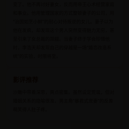
变了。他不再讨好妻女，反而用帝王心术经营家庭
和事业。他用管理国家的方式整顿妻子的公司，用
“治国如烹小鲜”的耐心对待叛逆的女儿。妻子以为
他在发疯，却发现这个男人突然变得魅力无穷，甚
至引来了女总裁的觊觎。当妻子终于学会珍惜他
时，李浩天却发现自己的穿越是一场“婚恋改造系
统”的实验，时限将至。
影评推荐
沙雕中带着深思，爽点密集。虽然设定荒诞，但对
婚姻关系的隐喻很准，男主角“暴君式宠妻”的反差
萌笑得人肚子疼。