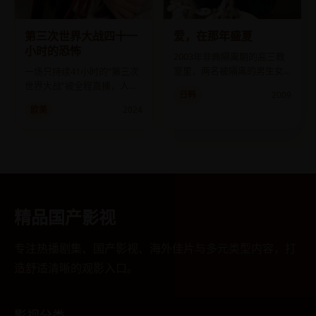
第三次世界大战四十一
爱，在那年盛夏
小时的恐怖
2003年非典隔离期的高三教
室里，两名被隔离的男生女
一场只持续41小时的“第三次
生通过手机短信，聊出了一
世界大战”被全程直播，人类
日韩
2009
场从未见面的初恋。
差点灭绝，原因却是一颗苹
欧美
2024
果。
精品国产影视
专注热播剧集、国产影视、海外佳片与多元类型内容，打
造舒适清晰的观影入口。
影视分类