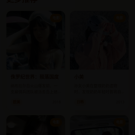
电影
电影
侏罗纪世界：殒落国度
小美
纳布拉尔岛火山爆发前，一
孙女小美在整理奶奶遗物
支雇佣兵团队被派去岛上拯
时，发现奶奶年轻时曾将自
救恐龙，却发现有人利用它
己女儿送去孤儿院，从此三
欧美
2018
日韩
2013
们制造生化武器。
代女性的秘密被逐一揭开。
电影
电影