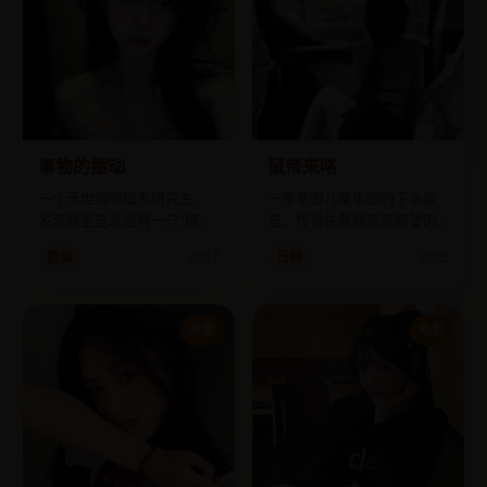
事物的摆动
鼠帝来咯
一个厌世的物理系研究生，
一座老旧儿童乐园的下水道
发现教室里永远有一只“摆动
里，传说住着能实现愿望的
的钟”不曾被任何人注意，连
“鼠帝”，但每一位实现愿望的
欧美
2017
日韩
2022
时间都绕过了它。
人都变成了鼠群的一部分。
电影
电影