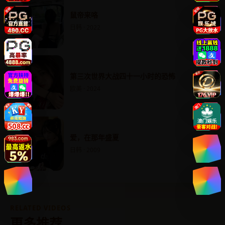
鼠帝来咯
日韩 · 2022
第三次世界大战四十一小时的恐怖
欧美 · 2024
爱，在那年盛夏
日韩 · 2009
RELATED VIDEOS
更多推荐