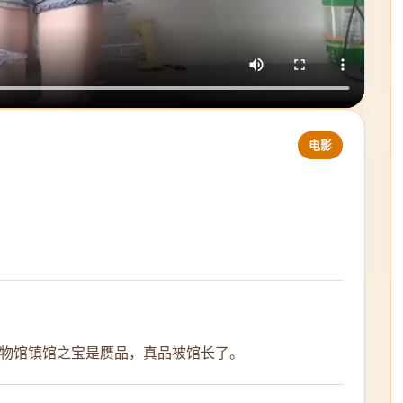
电影
物馆镇馆之宝是赝品，真品被馆长了。