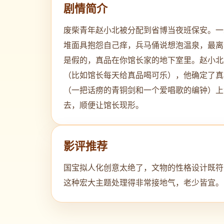
剧情简介
废柴青年赵小北被分配到省博当夜班保安。一
堆面具抱怨自己痒，兵马俑说想泡温泉，最离
是假的，真品在你馆长家的地下室里。赵小北
（比如馆长每天给真品喝可乐），他确定了真
（一把话痨的青铜剑和一个爱唱歌的编钟）上
去，顺便让馆长现形。
影评推荐
国宝拟人化创意太绝了，文物的性格设计既符
这种宏大主题处理得非常接地气，老少皆宜。