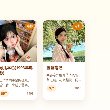
电影
电影
男儿本色(1993年电
盗墓笔记
影)
吴邪意外解开爷爷的铜
鱼之谜，与张起灵一同
三个情同手足的孤儿，
闯入云顶天宫寻找长生
成年后一个成了警察，
国产
2016
秘密。
一个成了悍匪，一个游
国产
1993
走黑白之间，上演宿命
的对决。