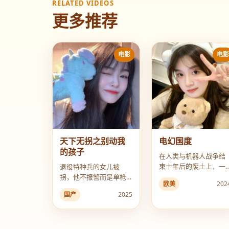
RELATED VIDEOS
更多推荐
电影
电
天下无拐之别动我
电幻国度
的孩子
在人类与机器人战争结
束十年后的废土上，一
退役特种兵的女儿被
个少女和她仅存的记忆
拐，他不报警而是单枪
欧美
202
卡伙伴，寻找传说中的
匹马闯进人贩子老巢，
国产
2025
“电幻国度”乐土。
却发现这里有一个地下
儿童拍卖场。