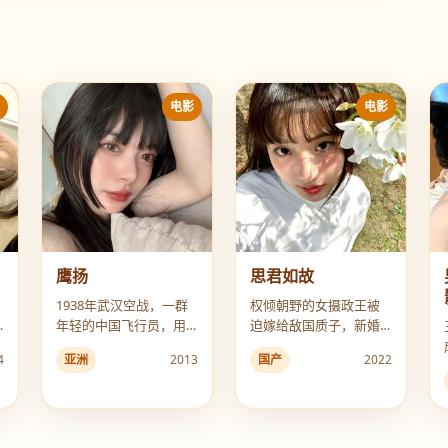
影
电影
电影
鹰扬
思君如故
1938年武汉空战，一群
权倾朝野的女摄政王被
年轻的中国飞行员，用
迫嫁给敌国质子，新婚
血肉之躯在天空书写“鹰
夜才发现他竟是自己前
亚洲
2013
4
国产
2022
扬”二字。
世的亡夫。