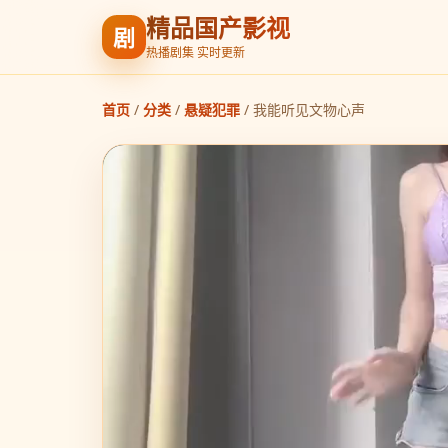
精品国产影视
剧
热播剧集 实时更新
首页
/
分类
/
悬疑犯罪
/
我能听见文物心声