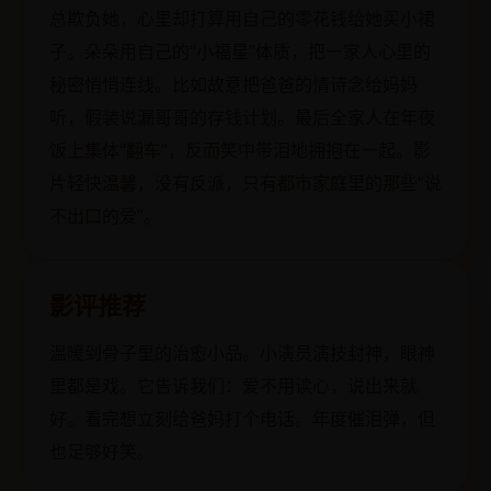
总欺负她，心里却打算用自己的零花钱给她买小裙
子。朵朵用自己的“小福星”体质，把一家人心里的
秘密悄悄连线。比如故意把爸爸的情诗念给妈妈
听，假装说漏哥哥的存钱计划。最后全家人在年夜
饭上集体“翻车”，反而笑中带泪地拥抱在一起。影
片轻快温馨，没有反派，只有都市家庭里的那些“说
不出口的爱”。
影评推荐
温暖到骨子里的治愈小品。小演员演技封神，眼神
里都是戏。它告诉我们：爱不用读心，说出来就
好。看完想立刻给爸妈打个电话。年度催泪弹，但
也足够好笑。