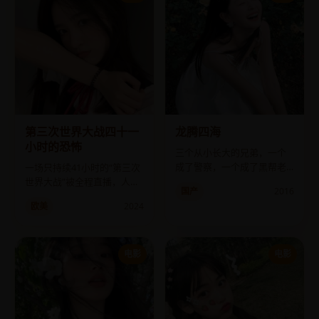
第三次世界大战四十一
龙腾四海
小时的恐怖
三个从小长大的兄弟，一个
成了警察，一个成了黑帮老
一场只持续41小时的“第三次
大，还有一个成了他俩的线
世界大战”被全程直播，人类
国产
2016
人。
差点灭绝，原因却是一颗苹
欧美
2024
果。
电影
电影