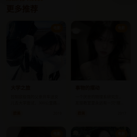
更多推荐
电影
电影
大学之旅
事物的摆动
控制欲极强的父亲开车送女
一个厌世的物理系研究生，
儿去大学面试，300公里路上
发现教室里永远有一只“摆动
毁了她的三场面试和一辆
的钟”不曾被任何人注意，连
欧美
2019
欧美
2017
车。
时间都绕过了它。
电影
电影