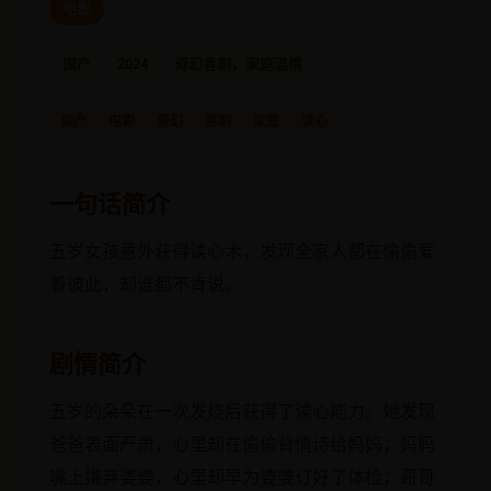
电影
国产
2024
奇幻喜剧，家庭温情
国产
电影
奇幻
喜剧
家庭
读心
一句话简介
五岁女孩意外获得读心术，发现全家人都在偷偷爱
着彼此，却谁都不肯说。
剧情简介
五岁的朵朵在一次发烧后获得了读心能力。她发现
爸爸表面严肃，心里却在偷偷背情诗给妈妈；妈妈
嘴上嫌弃婆婆，心里却早为婆婆订好了体检；哥哥