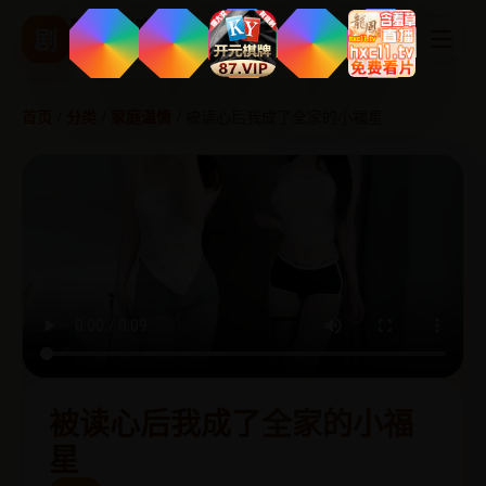
精品国产影视
剧
热播剧集 实时更新
首页
/
分类
/
家庭温情
/
被读心后我成了全家的小福星
被读心后我成了全家的小福
星