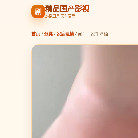
精品国产影视
剧
热播剧集 实时更新
首页
/
分类
/
家庭温情
/
闭门一家千粤语