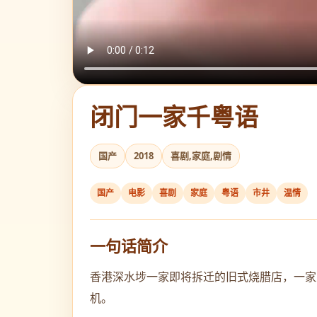
闭门一家千粤语
国产
2018
喜剧,家庭,剧情
国产
电影
喜剧
家庭
粤语
市井
温情
一句话简介
香港深水埗一家即将拆迁的旧式烧腊店，一家
机。