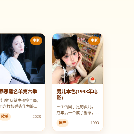
电影
电影
罪恶黑名单第六季
男儿本色(1993年电
影)
“红魔”从狱中操控全局，
用六枚核弹头作为筹
三个情同手足的孤儿，
码，逼迫FBI为他追查自
成年后一个成了警察，
欧美
2023
己的亲生父亲。
一个成了悍匪，一个游
国产
1993
走黑白之间，上演宿命
的对决。