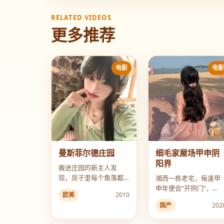
RELATED VIDEOS
更多推荐
电影
电
曼斯菲尔德庄园
细毛家屋场甲申阴
阳界
搬进庄园的新主人发
现，房子里每个角落都
湘西一栋老宅，每逢甲
刻着前任女主人的遗
申年便会“开阴门”，
欧美
2010
言。
2024年，一个不信邪的
国产
202
剧组闯了进去。