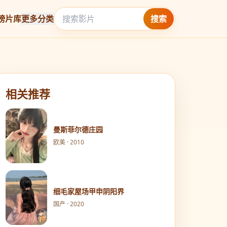
榜
片库
更多分类
搜索
相关推荐
曼斯菲尔德庄园
欧美 · 2010
细毛家屋场甲申阴阳界
国产 · 2020