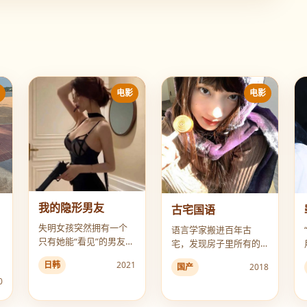
影
电影
电影
我的隐形男友
古宅国语
失明女孩突然拥有一个
语言学家搬进百年古
只有她能“看见”的男友，
宅，发现房子里所有的
复明手术后第一件事就
文字都在慢慢变成一种
日韩
2021
国产
2018
是寻找他。
从未见过的死亡语言。
0